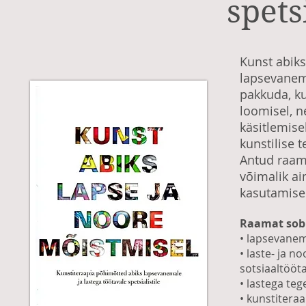
spetsi
Kunst abik
lapsevanema
pakkuda, ku
loomisel, 
käsitlemise
kunstilise 
Antud raama
võimalik ai
kasutamise 
Raamat sob
• lapsevane
• laste- ja n
sotsiaaltööta
• lastega teg
• kunstitera