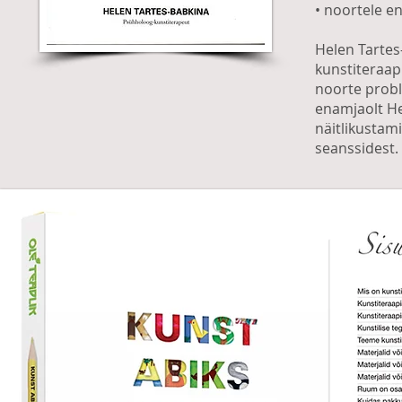
• noortele en
Helen Tartes
kunstiteraap
noorte prob
enamjaolt He
näitlikustam
seanssidest.