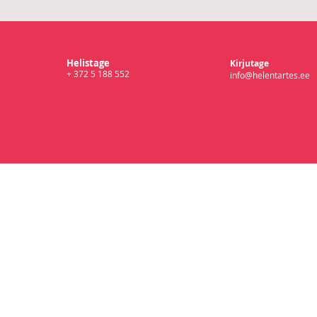
Helistage
Kirjutage
+ 372 5 188 552
info@helentartes.ee