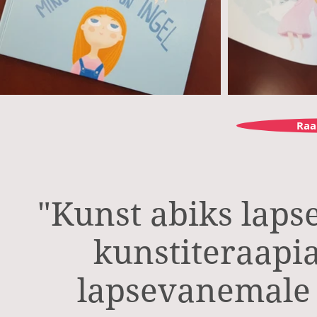
Raa
"Kunst abiks lapse
kunstiteraapi
lapsevanemale j