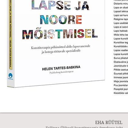
EHA RÜÜTEL
Tallinna Ülikooli kunstiteraapia õppekava juht