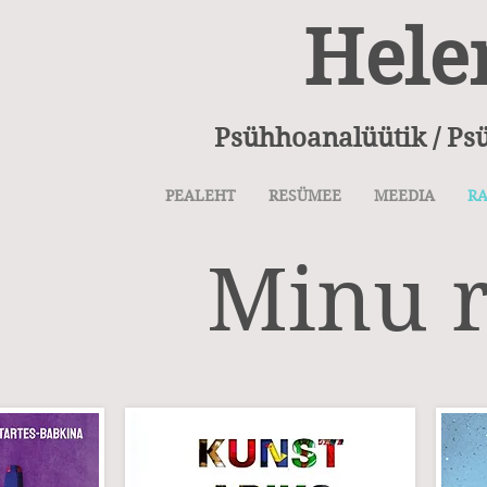
Hele
Psühhoanalüütik /
Ps
PEALEHT
RESÜMEE
MEEDIA
R
Minu 