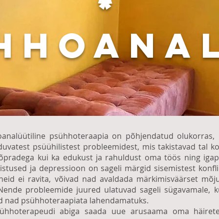
*
HHOANA
analüütiline psühhoteraapia on põhjendatud olukorras, 
uvatest psüühilistest probleemidest, mis takistavad tal 
õpradega kui ka edukust ja rahuldust oma töös ning igapä
kistused ja depressioon on sageli märgid sisemistest konfl
neid ei ravita, võivad nad avaldada märkimisväärset mõju i
 Nende probleemide juured ulatuvad sageli sügavamale, ku
ad nad psühhoteraapiata lahendamatuks.
psühhoterapeudi abiga saada uue arusaama oma häiret