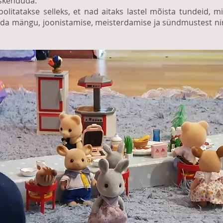
eskenduda.
litatakse selleks, et nad aitaks lastel mõista tundeid, mid
seda mängu, joonistamise, meisterdamise ja sündmustest n