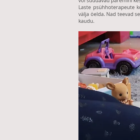
või suudavad paremini k
Laste psühhoterapeute koo
välja öelda. Nad teevad 
kaudu.