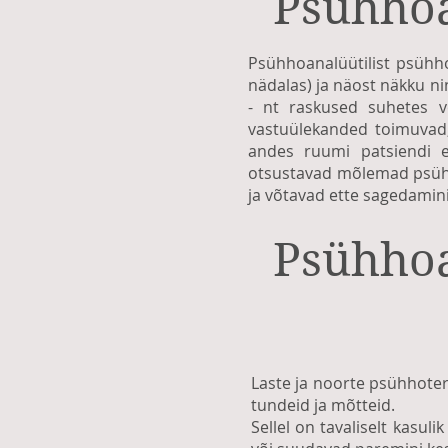
Psühhoa
Psühhoanalüütilist psühho
nädalas) ja näost näkku n
- nt raskused suhetes võ
vastuülekanded toimuvad,
andes ruumi patsiendi e
otsustavad mõlemad psühh
ja võtavad ette sagedamin
Psühhoa
Laste ja noorte psühhotera
tundeid ja mõtteid.
Sellel on tavaliselt kasu