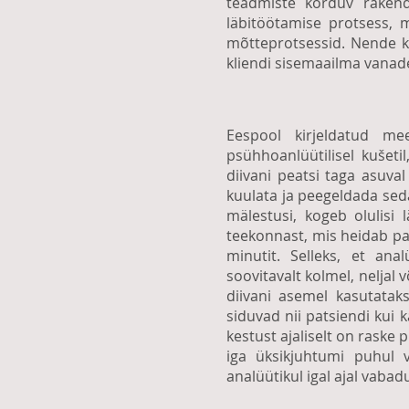
teadmiste korduv rakend
läbitöötamise protsess,
mõtteprotsessid. Nende k
kliendi sisemaailma vanades
Eespool kirjeldatud mee
psühhoanlüütilisel kušeti
diivani peatsi taga asuval
kuulata ja peegeldada sed
mälestusi, kogeb olulisi 
teekonnast, mis heidab pat
minutit. Selleks, et ana
soovitavalt kolmel, neljal 
diivani asemel kasutatak
siduvad nii patsiendi kui 
kestust ajaliselt on raske
iga üksikjuhtumi puhul 
analüütikul igal ajal vaba