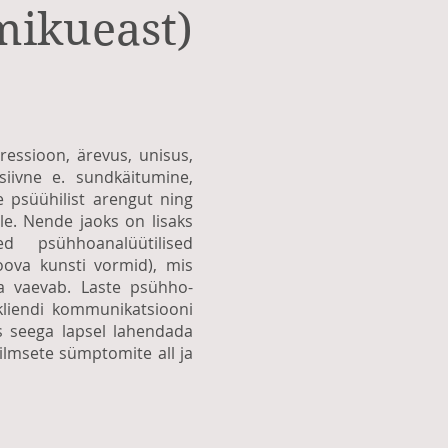
mikueast)
essioon, ärevus, unisus,
iivne e. sundkäitumine,
 psüühilist arengut ning
e. Nende jaoks on lisaks
d psühhoanalüütilised
ova kunsti vormid), mis
a vaevab. Laste psühho-
 kliendi kommunikatsiooni
es seega lapsel lahendada
ilmsete sümptomite all ja