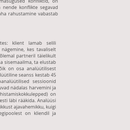
masugused konfliktid, on
 nende konflikte segavad
maha rahustamine vabastab
es: klient lamab selili
 nägemine, kes tavaliselt
lemal partneril täielikult
a sisemaailma, ta elustab
õik on osa analüütilisest
lüütiline seanss kestab 45
analüütilised sessioonid
imuvad nädalas harvemini ja
tühistamiskokkulepped) on
sti läbi rääkida. Analüüsi
ikkust ajavahemikku, kuigi
ipoolest on kliendil ja