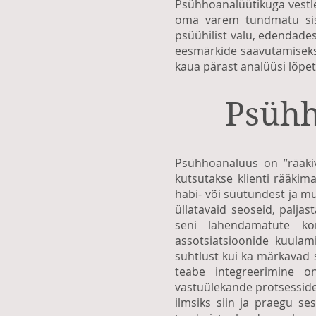
Psühhoanalüütikuga vestle
oma varem tundmatu sis
psüühilist valu, edendade
eesmärkide saavutamiseks 
kaua pärast analüüsi lõpet
Psühh
Psühhoanalüüs on ’’rääkiv
kutsutakse klienti rääkim
häbi- või süütundest ja mu
üllatavaid seoseid, palja
seni lahendamatute kon
assotsiatsioonide kuulami
suhtlust kui ka märkavad 
teabe integreerimine o
vastuülekande protsessides
ilmsiks siin ja praegu se