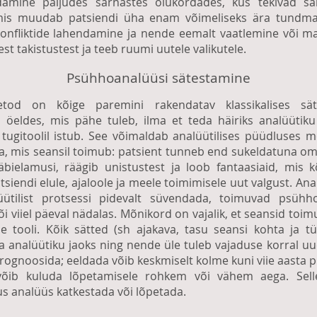
amine paljudes sarnastes olukordades, kus tekivad sa
 mis muudab patsiendi üha enam võimeliseks ära tundma
onfliktide lahendamine ja nende eemalt vaatlemine või 
t takistustest ja teeb ruumi uutele valikutele.
Psühhoanalüüsi sätestamine
tod on kõige paremini rakendatav klassikalises sätt
l, öeldes, mis pähe tuleb, ilma et teda häiriks analüütiku
 tugitoolil istub. See võimaldab analüütilises püüdluses mõ
a, mis seansil toimub: patsient tunneb end sukeldatuna om
läbielamusi, räägib unistustest ja loob fantaasiaid, mis k
siendi elule, ajaloole ja meele toimimisele uut valgust. Ana
lüütilist protsessi pidevalt süvendada, toimuvad psühho
või viiel päeval nädalas. Mõnikord on vajalik, et seansid to
se tooli. Kõik sätted (sh ajakava, tasu seansi kohta ja 
ka analüütiku jaoks ning nende üle tuleb vajaduse korral uue
 prognoosida; eeldada võib keskmiselt kolme kuni viie aasta p
võib kuluda lõpetamisele rohkem või vähem aega. Selleg
dus analüüs katkestada või lõpetada.