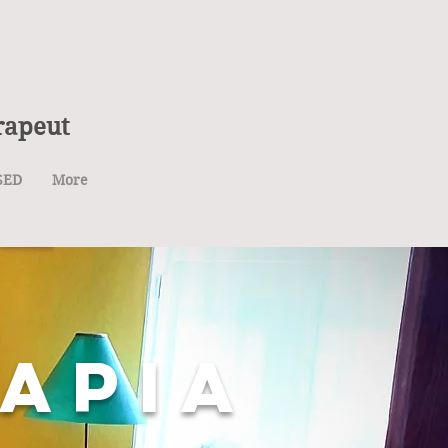
rapeut
SED
More
APIA