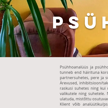
PSÜ
Psühhoanalüüs ja psühho
tunneb end häirituna kord
partnersuhetes, pere ja s
Ärevused, inhibitsioon/ta
raskusi suhetes ning kui 
valikutele ning suhetele.
ulatuda, mistõttu osutuv
Klient võib analüütiku/