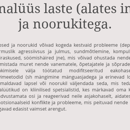
alüüs laste (alates i
ja noorukitega.
psed ja noorukid võivad kogeda kestvaid probleeme (depr
rmuslik agressiivsus ja julmus, sundmõtlemine, kompuls
iraskused, söömishäired jne), mis võivad ohustada nende
lmistada muret nende vanematele, õpetajatele ja sõpradel
äkimisele välja töötatud modifitseeritud eakohase
vimeetodid (sh mängimine mänguasjadega ja erinevad lo
imaldavad lapsel või noorukil väljendada seda, mis ted
alüütikud on kliinilised spetsialistid, kes märkavad oma
advustamata osi ja reageerivad neile asjakohaselt, aidat
otsionaalseid konflikte ja probleeme, mis peituvad nende 
gavad edasist vaimset arengut.