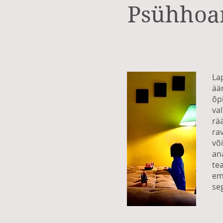
Psühhoan
La
ää
õp
va
rä
ra
võ
an
te
em
se