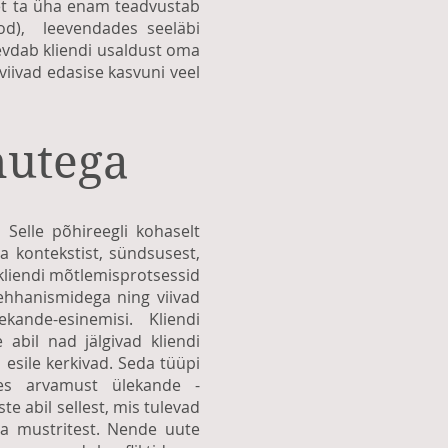
 et ta üha enam teadvustab
d), leevendades seeläbi
evdab kliendi usaldust oma
iivad edasise kasvuni veel
nutega
Selle põhireegli kohaselt
a kontekstist, sündsusest,
 kliendi mõtlemisprotsessid
mehhanismidega ning viivad
ande-esinemisi. Kliendi
 abil nad jälgivad kliendi
esile kerkivad. Seda tüüpi
des arvamust ülekande -
e abil sellest, mis tulevad
ja mustritest. Nende uute