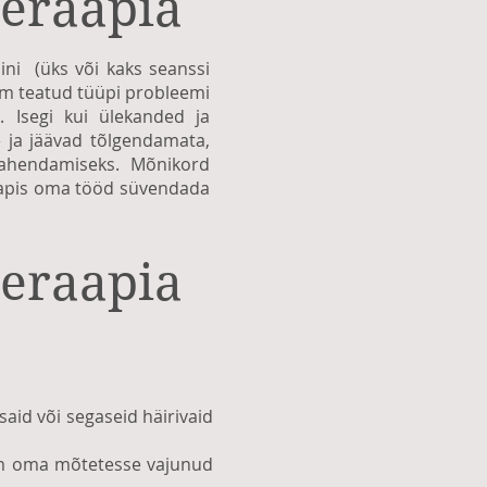
teraapia
ini (üks või kaks seanssi
gem teatud tüüpi probleemi
. Isegi kui ülekanded ja
 ja jäävad tõlgendamata,
lahendamiseks. Mõnikord
tapis oma tööd süvendada
teraapia
said või segaseid häirivaid
hem oma mõtetesse vajunud