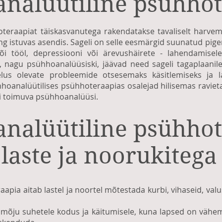
nalüütiline psühho
teraapiat täiskasvanutega rakendatakse tavaliselt harvem
ing istuvas asendis. Sageli on selle eesmärgid suunatud pi
i tööl, depressiooni või ärevushäirete - lahendamisele
 nagu psühhoanalüüsiski, jäävad need sageli tagaplaanile
lus olevate probleemide otsesemaks käsitlemiseks ja 
oanalüütilises psühhoteraapias osalejad hilisemas ravie
i toimuva psühhoanalüüsi.
nalüütiline psühho
laste ja noorukitega
apia aitab lastel ja noortel mõtestada kurbi, vihaseid, valu
lik mõju suhetele kodus ja käitumisele, kuna lapsed on vä