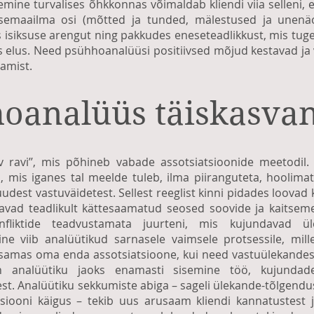
mine turvalises õhkkonnas võimaldab kliendi viia selleni,
emaailma osi (mõtted ja tunded, mälestused ja unenäo
s isiksuse arengut ning pakkudes eneseteadlikkust, mis tug
elus. Need psühhoanalüüsi positiivsed mõjud kestavad ja v
amist.
oanalüüs täiskasva
 ravi’’, mis põhineb vabade assotsiatsioonide meetodil. 
a, mis iganes tal meelde tuleb, ilma piiranguteta, hoolimat
udest vastuväidetest. Sellest reeglist kinni pidades loovad
stavad teadlikult kättesaamatud seosed soovide ja kaitse
fliktide teadvustamata juurteni, mis kujundavad ülek
ne viib analüütikud sarnasele vaimsele protsessile, mille
samas oma enda assotsiatsioone, kui need vastuülekandes 
n analüütiku jaoks enamasti sisemine töö, kujunda
t. Analüütiku sekkumiste abiga – sageli ülekande-tõlgendust
ssiooni käigus – tekib uus arusaam kliendi kannatustest 