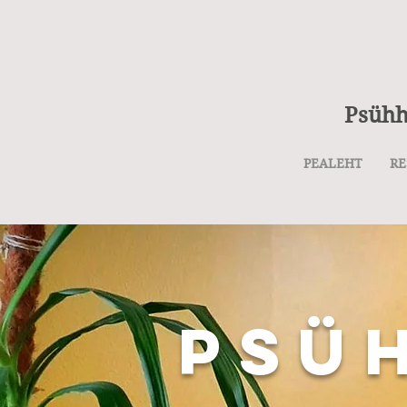
Psühh
PEALEHT
R
PSÜ