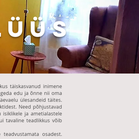
LÜÜS
kus täiskasvanud inimene
kogeda edu ja õnne nii oma
evaelu ülesandeid täites.
iktidest. Need põhjustavad
siklikele ja ametialastele
i tavaline teadlikkus võib
e teadvustamata osadest.