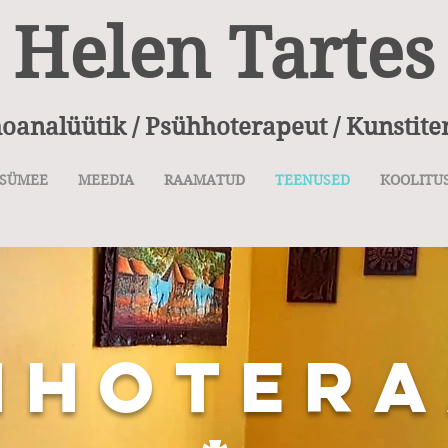
Helen
Tartes
oanalüütik /
Psühhoterapeut /
Kunstite
ESÜMEE
MEEDIA
RAAMATUD
TEENUSED
KOOLITU
HHOTERA